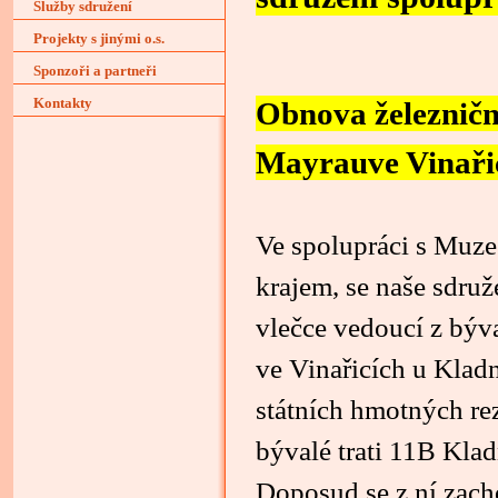
Služby sdružení
Projekty s jinými o.s.
Sponzoři a partneři
Kontakty
Obnova železničn
Mayrauve Vinaři
Ve spolupráci s Muz
krajem, se naše sdru
vlečce vedoucí z býv
ve Vinařicích u Klad
státních hmotných rez
bývalé trati 11B Kla
Doposud se z ní zach