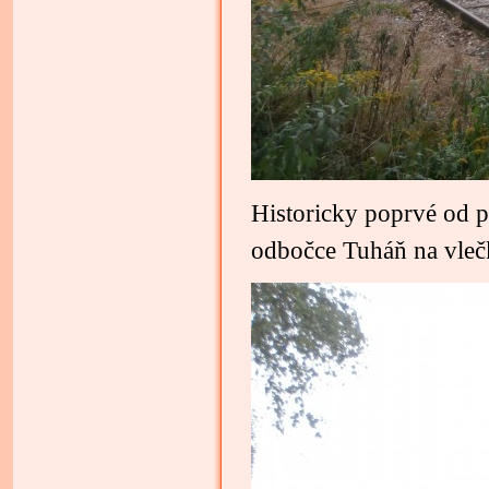
Historicky poprvé od p
odbočce Tuháň na vleč