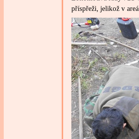
příspřeži, jelikož v ar