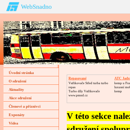
WebSnadno
Úvodní stránka
Repasované
ATC Jadr
O sdružení
Turbodmychadlo
Vstřikovače Střed turba turbo
kemp u Fra
repas
luxusní mo
Aktuality
Turbo díly Vstřikovače
kemp
www.pmnd.cz
Akce sdružení
Členové a příznivci
V této sekce nale
Exponáty
Videa
sdružení spolup