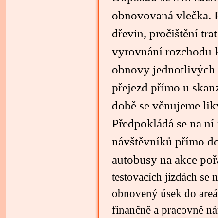
obnovovaná vlečka. R
dřevin, pročištění tr
vyrovnání rozchodu k
obnovy jednotlivých 
přejezd přímo u skan
době se věnujeme lik
Předpokládá se na ní
návštěvníků přímo do
autobusy na akce po
testovacích jízdách se 
obnovený úsek do areál
finančně a pracovně ná