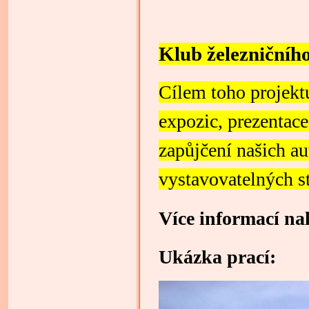
Klub železničního
Cílem toho projekt
expozic, prezentac
zapůjčení našich a
vystavovatelných s
Více informací nal
Ukázka prací: