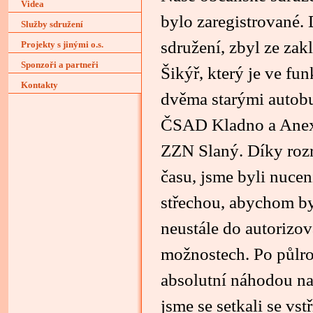
Videa
bylo zaregistrované.
Služby sdružení
sdružení, zbyl ze zak
Projekty s jinými o.s.
Sponzoři a partneři
Šikýř, který je ve fu
Kontakty
dvěma starými autob
ČSAD Kladno a Anexi
ZZN Slaný. Díky rozr
času, jsme byli nucen
střechou, abychom by
neustále do autorizov
možnostech. Po půlro
absolutní náhodou nar
jsme se setkali se vs