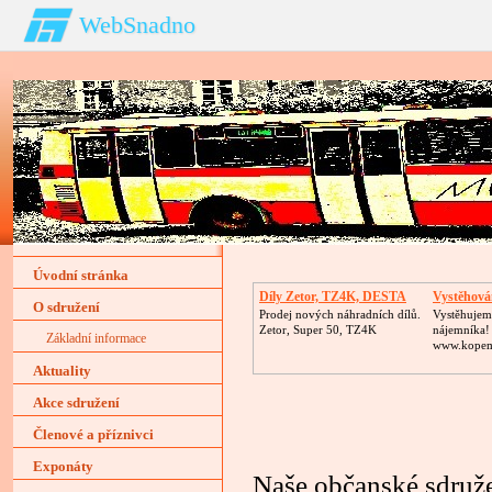
WebSnadno
Úvodní stránka
Díly Zetor, TZ4K, DESTA
Vystěhován
O sdružení
Prodej nových náhradních dílů.
Vystěhujem
Zetor, Super 50, TZ4K
nájemníka!
Základní informace
www.kopem
Aktuality
Akce sdružení
Členové a příznivci
Exponáty
Naše občanské sdruže