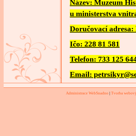
Název: Muzeum Histo
u ministerstva vnit
Doručovací adresa: 
Ičo: 228 81 581
Telefon: 733 125 64
Email: petrsikyr@s
Administrace WebSnadno
|
Tvorba webový