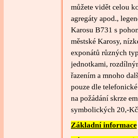
můžete vidět celou k
agregáty apod., lege
Karosu B731 s pohon
městské Karosy, níz
exponátů různých typů
jednotkami, rozdíln
řazením a mnoho dalš
pouze dle telefonick
na požádání skrze em
symbolických 20,-Kč.
Základní informace