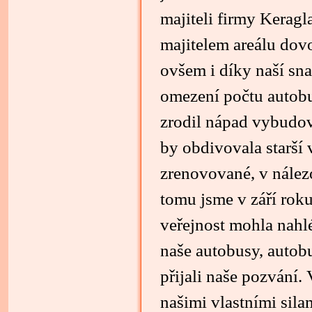
majiteli firmy Keragl
majitelem areálu dov
ovšem i díky naší sna
omezení počtu autobu
zrodil nápad vybudov
by obdivovala starší 
zrenovované, v nález
tomu jsme v září rok
veřejnost mohla nahl
naše autobusy, autobu
přijali naše pozvání.
našimi vlastními sil